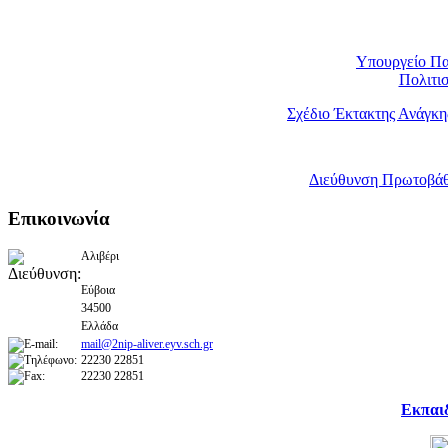
Υπουργείο Πα
Πολιτι
Σχέδιο Έκτακτης Ανάγκη
Διεύθυνση Πρωτοβάθ
Επικοινωνία
Αλιβέρι
Εύβοια
34500
Ελλάδα
mail@2nip-aliver.eyv.sch.gr
22230 22851
22230 22851
Εκπαι