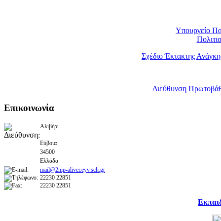
Υπουργείο Πα
Πολιτι
Σχέδιο Έκτακτης Ανάγκη
Διεύθυνση Πρωτοβάθ
Επικοινωνία
Αλιβέρι
Εύβοια
34500
Ελλάδα
mail@2nip-aliver.eyv.sch.gr
22230 22851
22230 22851
Εκπαι