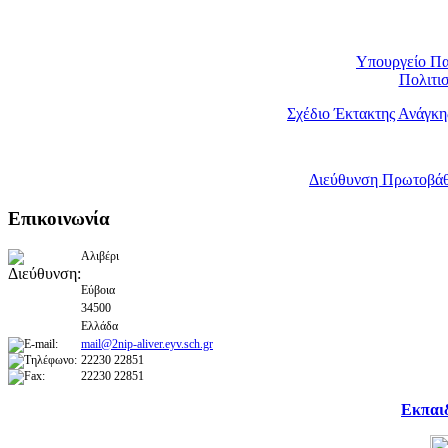
Υπουργείο Πα
Πολιτι
Σχέδιο Έκτακτης Ανάγκη
Διεύθυνση Πρωτοβάθ
Επικοινωνία
Αλιβέρι
Εύβοια
34500
Ελλάδα
mail@2nip-aliver.eyv.sch.gr
22230 22851
22230 22851
Εκπαι