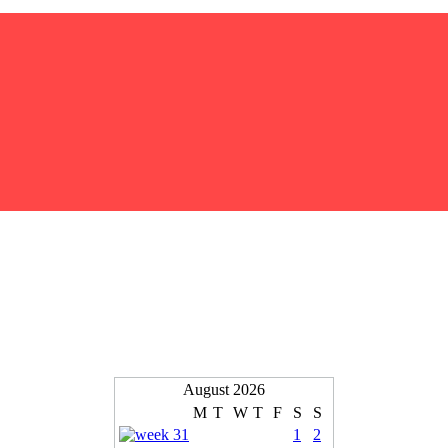
August 2026
M
T
W
T
F
S
S
1
2