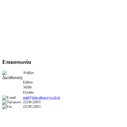
Επικοινωνία
Αλιβέρι
Εύβοια
34500
Ελλάδα
mail@2nip-aliver.eyv.sch.gr
22230 22851
22230 22851