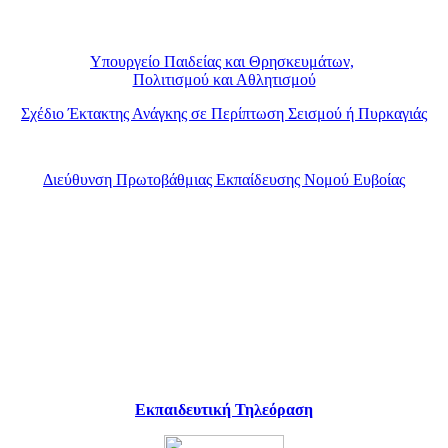
Υπουργείο Παιδείας και Θρησκευμάτων,
Πολιτισμού και Αθλητισμού
Σχέδιο Έκτακτης Ανάγκης σε Περίπτωση Σεισμού ή Πυρκαγιάς
Διεύθυνση Πρωτοβάθμιας Εκπαίδευσης Νομού Ευβοίας
Εκπαιδευτική Τηλεόραση