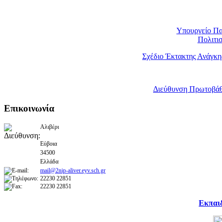
Υπουργείο Πα
Πολιτι
Σχέδιο Έκτακτης Ανάγκη
Διεύθυνση Πρωτοβάθ
Επικοινωνία
Αλιβέρι
Εύβοια
34500
Ελλάδα
mail@2nip-aliver.eyv.sch.gr
22230 22851
22230 22851
Εκπαι