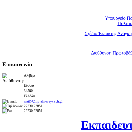
Υπουργείο Πα
Πολιτι
Σχέδιο Έκτακτης Ανάγκη
Διεύθυνση Πρωτοβάθ
Επικοινωνία
Αλιβέρι
Εύβοια
34500
Ελλάδα
mail@2nip-aliver.eyv.sch.gr
22230 22851
22230 22851
Εκπαιδευ